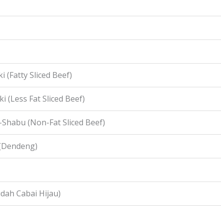
i (Fatty Sliced Beef)
i (Less Fat Sliced Beef)
-Shabu (Non-Fat Sliced Beef)
 (Dendeng)
idah Cabai Hijau)