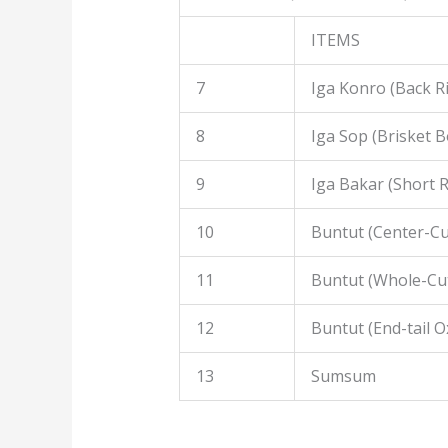
ITEMS
7
Iga Konro (Back R
8
Iga Sop (Brisket B
9
Iga Bakar (Short R
10
Buntut (Center-Cut
11
Buntut (Whole-Cut
12
Buntut (End-tail Ox
13
Sumsum