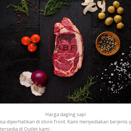
Harga daging sapi
sa diperhatikan di store front. Kami menyediakan berjenis-je
rsedia di Outlet kami :