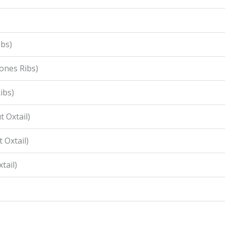
ibs)
ones Ribs)
ibs)
 Oxtail)
 Oxtail)
tail)