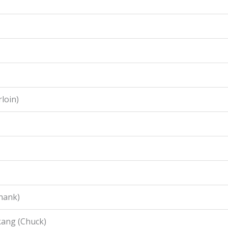
loin)
hank)
ang (Chuck)