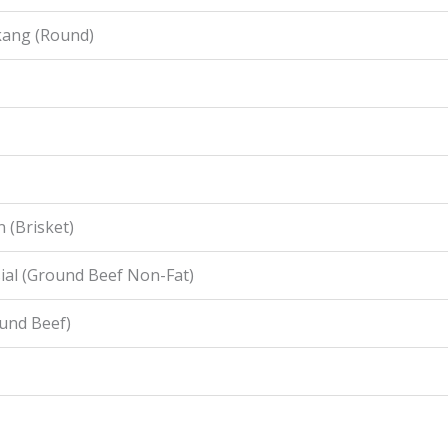
kang (Round)
 (Brisket)
ial (Ground Beef Non-Fat)
ound Beef)