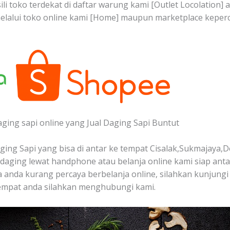
ili toko terdekat di daftar warung kami [Outlet Locolation]
melalui toko online kami [Home] maupun marketplace keper
aging sapi online yang Jual Daging Sapi Buntut
ing Sapi yang bisa di antar ke tempat Cisalak,Sukmajaya,D
aging lewat handphone atau belanja online kami siap ant
a anda kurang percaya berbelanja online, silahkan kunjungi 
tempat anda silahkan menghubungi kami.