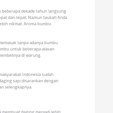
am beberapa dekade tahun langsung
epat dan tepat. Namun taukah Anda
ebih nikmat. Aroma bumbu
 memasak tanpa adanya bumbu
bumbu untuk beberapa alasan
membelinya di warung.
 masyarakat Indonesia sudah
aging sapi disarankan dengan
san selengkapnya.
a membuat daging menjadi lebih