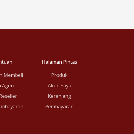
ntuan
Halaman Pintas
n Membeli
Produk
i Agen
Akun Saya
 Reseller
Keranjang
embayaran
Pembayaran