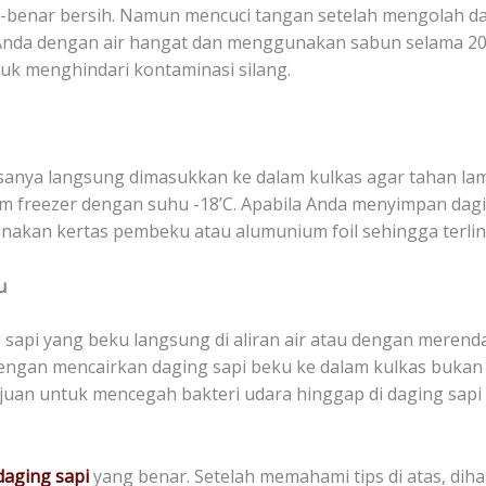
r-benar bersih. Namun mencuci tangan setelah mengolah d
 Anda dengan air hangat dan menggunakan sabun selama 20 
tuk menghindari kontaminasi silang.
asanya langsung dimasukkan ke dalam kulkas agar tahan l
am freezer dengan suhu -18’C. Apabila Anda menyimpan dagin
kan kertas pembeku atau alumunium foil sehingga terlindu
u
 sapi yang beku langsung di aliran air atau dengan meren
engan mencairkan daging sapi beku ke dalam kulkas bukan 
ujuan untuk mencegah bakteri udara hinggap di daging sapi 
daging sapi
yang benar. Setelah memahami tips di atas, dih