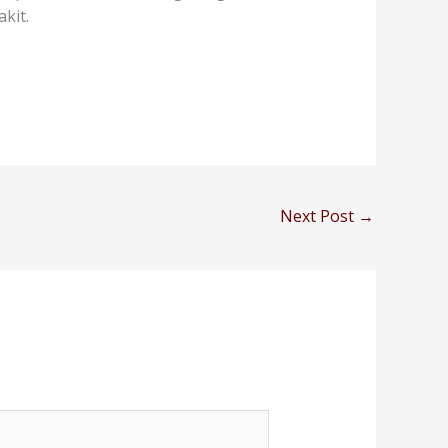
kit.
Next Post
→