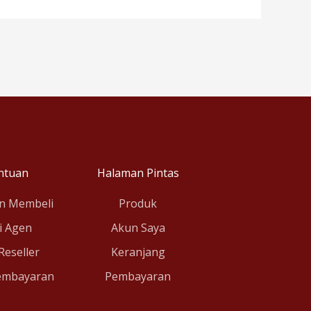
ntuan
Halaman Pintas
n Membeli
Produk
i Agen
Akun Saya
 Reseller
Keranjang
embayaran
Pembayaran