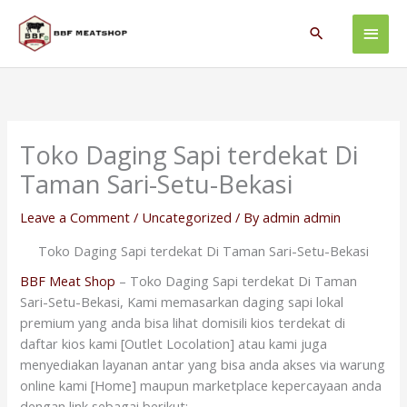
Skip
Main
to
Search
content
Men
Toko Daging Sapi terdekat Di
Taman Sari-Setu-Bekasi
Leave a Comment
/
Uncategorized
/ By
admin admin
Toko Daging Sapi terdekat Di Taman Sari-Setu-Bekasi
BBF Meat Shop
– Toko Daging Sapi terdekat Di Taman
Sari-Setu-Bekasi, Kami memasarkan daging sapi lokal
premium yang anda bisa lihat domisili kios terdekat di
daftar kios kami [Outlet Locolation] atau kami juga
menyediakan layanan antar yang bisa anda akses via warung
online kami [Home] maupun marketplace kepercayaan anda
dengan link sebagai berikut: