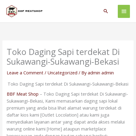
Skip
Main
to
Search
content
Men
Toko Daging Sapi terdekat Di
Sukawangi-Sukawangi-Bekasi
Leave a Comment
/
Uncategorized
/ By
admin admin
Toko Daging Sapi terdekat Di Sukawangi-Sukawangi-Bekasi
BBF Meat Shop
– Toko Daging Sapi terdekat Di Sukawangi-
Sukawangi-Bekasi, Kami memasarkan daging sapi lokal
premium yang anda bisa lihat alamat warung terdekat di
daftar kios kami [Outlet Locolation] atau kami juga
menyediakan layanan antar yang dapat anda akses melalui
warung online kami [Home] ataupun marketplace
kepercayaan anda dengan tautan sebagai berikut: