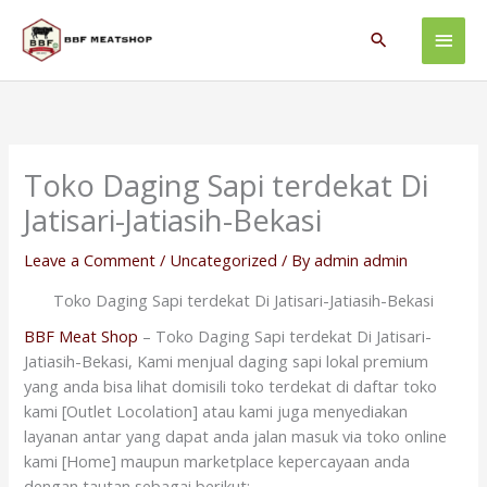
Skip
Main
to
Search
content
Men
Toko Daging Sapi terdekat Di
Jatisari-Jatiasih-Bekasi
Leave a Comment
/
Uncategorized
/ By
admin admin
Toko Daging Sapi terdekat Di Jatisari-Jatiasih-Bekasi
BBF Meat Shop
– Toko Daging Sapi terdekat Di Jatisari-
Jatiasih-Bekasi, Kami menjual daging sapi lokal premium
yang anda bisa lihat domisili toko terdekat di daftar toko
kami [Outlet Locolation] atau kami juga menyediakan
layanan antar yang dapat anda jalan masuk via toko online
kami [Home] maupun marketplace kepercayaan anda
dengan tautan sebagai berikut: