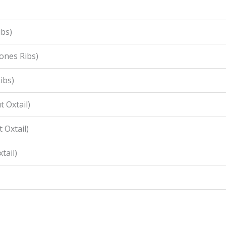
ibs)
ones Ribs)
ibs)
 Oxtail)
 Oxtail)
tail)