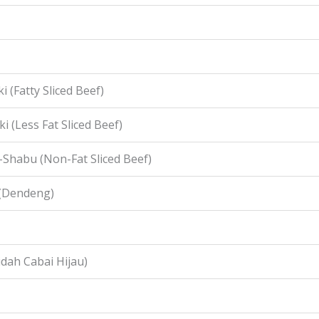
i (Fatty Sliced Beef)
i (Less Fat Sliced Beef)
-Shabu (Non-Fat Sliced Beef)
 (Dendeng)
idah Cabai Hijau)