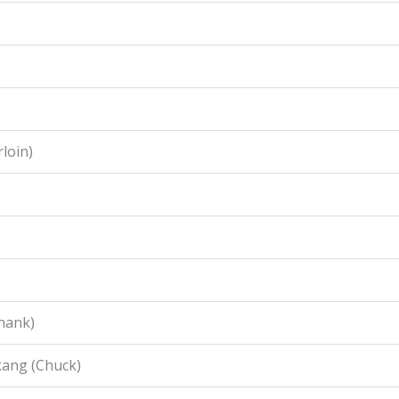
loin)
hank)
ang (Chuck)