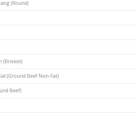
kang (Round)
 (Brisket)
ial (Ground Beef Non-Fat)
ound Beef)