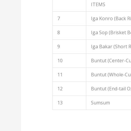
ITEMS
7
Iga Konro (Back R
8
Iga Sop (Brisket B
9
Iga Bakar (Short R
10
Buntut (Center-Cut
11
Buntut (Whole-Cut
12
Buntut (End-tail Ox
13
Sumsum