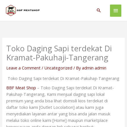
Skip
Main
to
Search
content
Men
Toko Daging Sapi terdekat Di
Kramat-Pakuhaji-Tangerang
Leave a Comment
/
Uncategorized
/ By
admin admin
Toko Daging Sapi terdekat Di Kramat-Pakuhaji-Tangerang
BBF Meat Shop
– Toko Daging Sapi terdekat Di Kramat-
Pakuhaji-Tangerang, Kami menjual daging sapi lokal
premium yang anda bisa lihat domisili kios terdekat di
daftar toko kami [Outlet Locolation] atau kami juga
menyediakan layanan antar yang bisa anda jalan masuk
melalui toko online kami [Home] maupun marketplace
kepercayaan anda dengan link sebagai berikut: