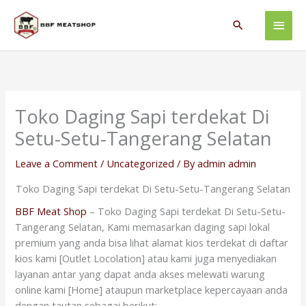
Skip
Main
to
Search
content
Men
Toko Daging Sapi terdekat Di
Setu-Setu-Tangerang Selatan
Leave a Comment
/
Uncategorized
/ By
admin admin
Toko Daging Sapi terdekat Di Setu-Setu-Tangerang Selatan
BBF Meat Shop
– Toko Daging Sapi terdekat Di Setu-Setu-
Tangerang Selatan, Kami memasarkan daging sapi lokal
premium yang anda bisa lihat alamat kios terdekat di daftar
kios kami [Outlet Locolation] atau kami juga menyediakan
layanan antar yang dapat anda akses melewati warung
online kami [Home] ataupun marketplace kepercayaan anda
dengan tautan sebagai berikut: