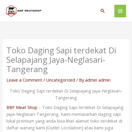
Skip
Main
to
Search
content
Men
Toko Daging Sapi terdekat Di
Selapajang Jaya-Neglasari-
Tangerang
Leave a Comment
/
Uncategorized
/ By
admin admin
Toko Daging Sapi terdekat Di Selapajang Jaya-Neglasari-
Tangerang
BBF Meat Shop
– Toko Daging Sapi terdekat Di Selapajang
Jaya-Neglasari-Tangerang, Kami memasarkan daging sapi
lokal premium yang anda bisa lihat alamat toko terdekat di
daftar warung kami [Outlet Locolation] atau kami juga