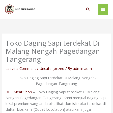
Skip
Main
to
Search
content
Men
Toko Daging Sapi terdekat Di
Malang Nengah-Pagedangan-
Tangerang
Leave a Comment
/
Uncategorized
/ By
admin admin
Toko Daging Sapi terdekat Di Malang Nengah-
Pagedangan-Tangerang
BBF Meat Shop
– Toko Daging Sapi terdekat Di Malang
Nengah-Pagedangan-Tangerang, Kami menjual daging sapi
lokal premium yang anda bisa lihat domisili toko terdekat di
daftar kios kami [Outlet Locolation] atau kami juga