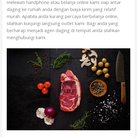
melewati handphone atau belanja online kami siap antar
daging ke rumah anda dengan biaya kirim yang relatif
murah. Apabila anda kurang percaya berbelanja online,
silahkan kunjungi langsung outlet kami. Bagi anda yang
berharap menjadi agen daging di tempat anda silahkan
menghubungi kami.