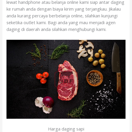
lewat handphone atau belanja online kami siap antar daging
ke rumah anda dengan biaya kirim yang terjangkau. Jikalau
anda kurang percaya berbelanja online, silahkan kunjungi
seketika outlet kami. Bagi anda yang mau menjadi agen
daging di daerah anda silahkan menghubungi kami.
Harga daging sapi