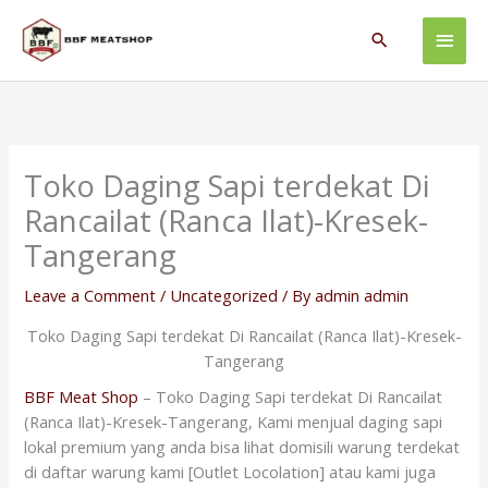
Skip
Main
to
Search
content
Men
Toko Daging Sapi terdekat Di
Rancailat (Ranca Ilat)-Kresek-
Tangerang
Leave a Comment
/
Uncategorized
/ By
admin admin
Toko Daging Sapi terdekat Di Rancailat (Ranca Ilat)-Kresek-
Tangerang
BBF Meat Shop
– Toko Daging Sapi terdekat Di Rancailat
(Ranca Ilat)-Kresek-Tangerang, Kami menjual daging sapi
lokal premium yang anda bisa lihat domisili warung terdekat
di daftar warung kami [Outlet Locolation] atau kami juga