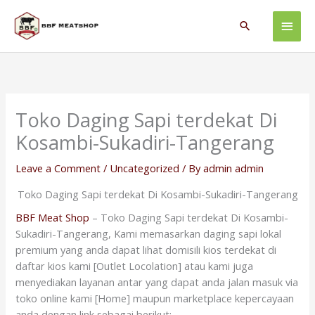
Skip
Main
to
Search
content
Men
Toko Daging Sapi terdekat Di
Kosambi-Sukadiri-Tangerang
Leave a Comment
/
Uncategorized
/ By
admin admin
Toko Daging Sapi terdekat Di Kosambi-Sukadiri-Tangerang
BBF Meat Shop
– Toko Daging Sapi terdekat Di Kosambi-
Sukadiri-Tangerang, Kami memasarkan daging sapi lokal
premium yang anda dapat lihat domisili kios terdekat di
daftar kios kami [Outlet Locolation] atau kami juga
menyediakan layanan antar yang dapat anda jalan masuk via
toko online kami [Home] maupun marketplace kepercayaan
anda dengan link sebagai berikut: