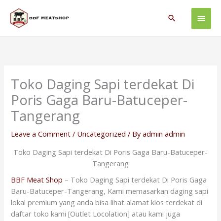
Skip
Main
to
Search
content
Men
Toko Daging Sapi terdekat Di
Poris Gaga Baru-Batuceper-
Tangerang
Leave a Comment
/
Uncategorized
/ By
admin admin
Toko Daging Sapi terdekat Di Poris Gaga Baru-Batuceper-
Tangerang
BBF Meat Shop
– Toko Daging Sapi terdekat Di Poris Gaga
Baru-Batuceper-Tangerang, Kami memasarkan daging sapi
lokal premium yang anda bisa lihat alamat kios terdekat di
daftar toko kami [Outlet Locolation] atau kami juga