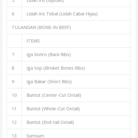
5
Lidah Iris (Gyutan)
6
Lidah Iris Tebal (Lidah Cabai Hijau)
TULANGAN (BONE-IN BEEF)
ITEMS
7
Iga Konro (Back Ribs)
8
Iga Sop (Brisket Bones Ribs)
9
Iga Bakar (Short Ribs)
10
Buntut (Center-Cut Oxtail)
11
Buntut (Whole-Cut Oxtail)
12
Buntut (End-tail Oxtail)
13
Sumsum