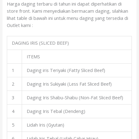
Harga daging terbaru di tahun ini dapat diperhatikan di
store front. Kami menyediakan bermacam daging, silahkan
lihat table di bawah ini untuk menu daging yang tersedia di
Outlet kami :
DAGING IRIS (SLICED BEEF)
ITEMS
1
Daging iris Teriyaki (Fatty Sliced Beef)
2
Daging Iris Sukiyaki (Less Fat Sliced Beef)
3
Daging Iris Shabu-Shabu (Non-Fat Sliced Beef)
4
Daging Iris Tebal (Dendeng)
5
Lidah Iris (Gyutan)
6
Lidah Iris Tebal (Lidah Cabai Hijau)