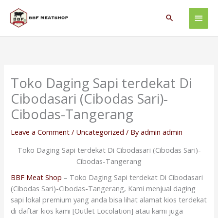
Skip
Main
to
Search
content
Men
Toko Daging Sapi terdekat Di
Cibodasari (Cibodas Sari)-
Cibodas-Tangerang
Leave a Comment
/
Uncategorized
/ By
admin admin
Toko Daging Sapi terdekat Di Cibodasari (Cibodas Sari)-
Cibodas-Tangerang
BBF Meat Shop
– Toko Daging Sapi terdekat Di Cibodasari
(Cibodas Sari)-Cibodas-Tangerang, Kami menjual daging
sapi lokal premium yang anda bisa lihat alamat kios terdekat
di daftar kios kami [Outlet Locolation] atau kami juga