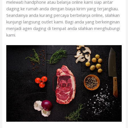
melewati handphone atau belanja online kami siap antar
daging ke rumah anda dengan biaya kirim yang terjangkau.
Seandainya anda kurang percaya berbelanja online, silahkan
kunjungi langsung outlet kami. Bagi anda yang berkeinginan
menjadi agen daging di tempat anda silahkan menghubungi
kami.