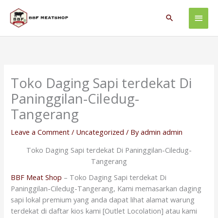
Skip
Main
to
Search
content
Men
Toko Daging Sapi terdekat Di
Paninggilan-Ciledug-
Tangerang
Leave a Comment
/
Uncategorized
/ By
admin admin
Toko Daging Sapi terdekat Di Paninggilan-Ciledug-
Tangerang
BBF Meat Shop
– Toko Daging Sapi terdekat Di
Paninggilan-Ciledug-Tangerang, Kami memasarkan daging
sapi lokal premium yang anda dapat lihat alamat warung
terdekat di daftar kios kami [Outlet Locolation] atau kami