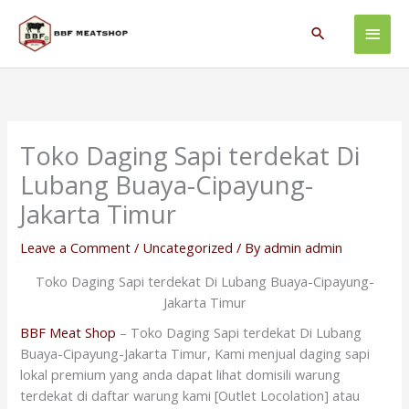
Skip
Main
to
Search
content
Men
Toko Daging Sapi terdekat Di
Lubang Buaya-Cipayung-
Jakarta Timur
Leave a Comment
/
Uncategorized
/ By
admin admin
Toko Daging Sapi terdekat Di Lubang Buaya-Cipayung-
Jakarta Timur
BBF Meat Shop
– Toko Daging Sapi terdekat Di Lubang
Buaya-Cipayung-Jakarta Timur, Kami menjual daging sapi
lokal premium yang anda dapat lihat domisili warung
terdekat di daftar warung kami [Outlet Locolation] atau