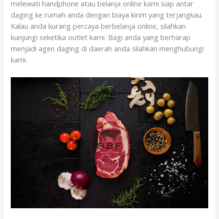
melewati handphone atau belanja online kami siap antar
daging ke rumah anda dengan biaya kirim yang terjangkau.
Kalau anda kurang percaya berbelanja online, silahkan
kunjungi seketika outlet kami. Bagi anda yang berharap
menjadi agen daging di daerah anda silahkan menghubungi
kami.