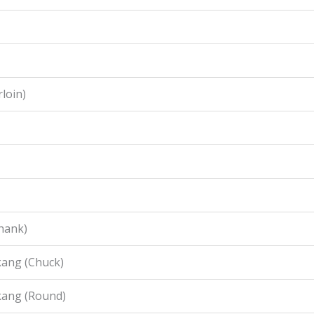
loin)
hank)
ang (Chuck)
kang (Round)