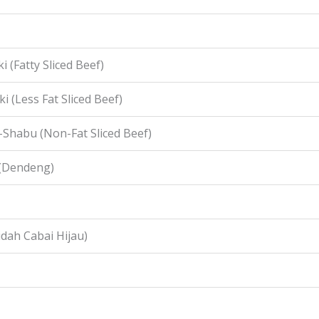
i (Fatty Sliced Beef)
i (Less Fat Sliced Beef)
-Shabu (Non-Fat Sliced Beef)
 (Dendeng)
idah Cabai Hijau)