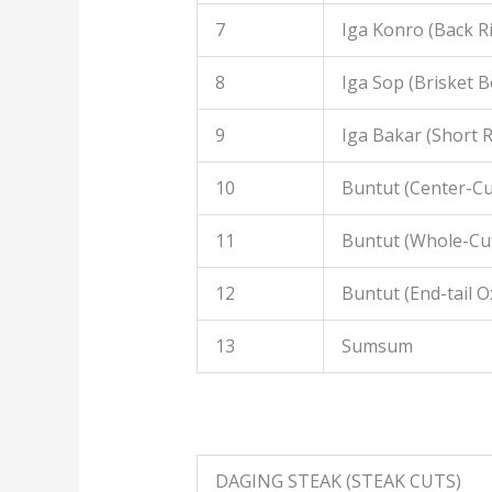
7
Iga Konro (Back R
8
Iga Sop (Brisket B
9
Iga Bakar (Short R
10
Buntut (Center-Cut
11
Buntut (Whole-Cut
12
Buntut (End-tail Ox
13
Sumsum
DAGING STEAK (STEAK CUTS)