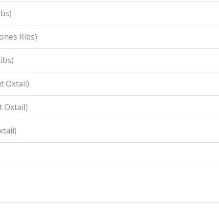
ibs)
ones Ribs)
ibs)
 Oxtail)
 Oxtail)
tail)