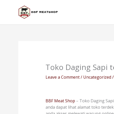
Skip
to
content
Toko Daging Sapi 
Leave a Comment
/
Uncategorized
/
BBF Meat Shop
– Toko Daging Sapi
anda dapat lihat alamat toko terdek
anda akses melewati warung online