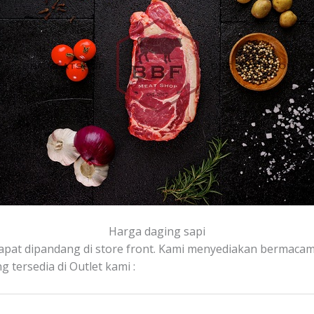
Harga daging sapi
dapat dipandang di store front. Kami menyediakan bermacam
 tersedia di Outlet kami :