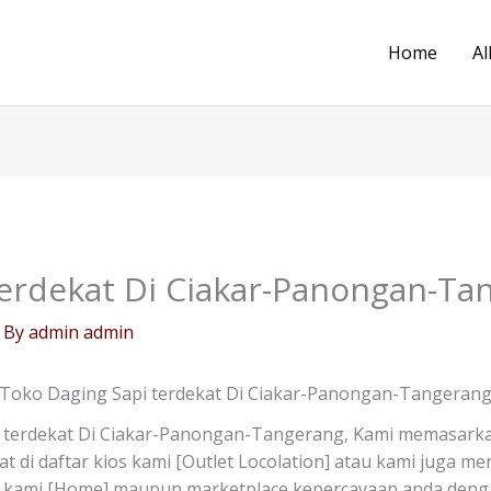
Home
Al
terdekat Di Ciakar-Panongan-Ta
 By
admin admin
Toko Daging Sapi terdekat Di Ciakar-Panongan-Tangeran
 terdekat Di Ciakar-Panongan-Tangerang, Kami memasarka
at di daftar kios kami [Outlet Locolation] atau kami juga m
 kami [Home] maupun marketplace kepercayaan anda denga