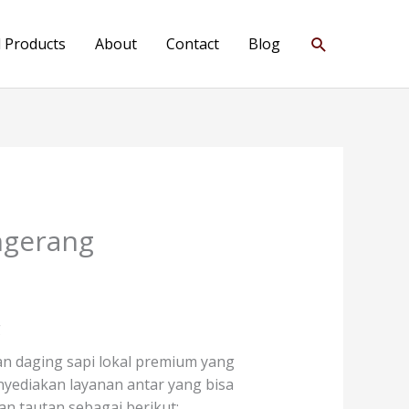
Search
l Products
About
Contact
Blog
ngerang
g
n daging sapi lokal premium yang
enyediakan layanan antar yang bisa
n tautan sebagai berikut: