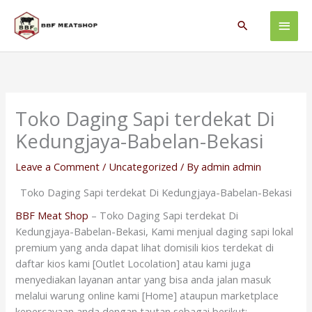
Skip
Main
to
Search
content
Men
Toko Daging Sapi terdekat Di
Kedungjaya-Babelan-Bekasi
Leave a Comment
/
Uncategorized
/ By
admin admin
Toko Daging Sapi terdekat Di Kedungjaya-Babelan-Bekasi
BBF Meat Shop
– Toko Daging Sapi terdekat Di
Kedungjaya-Babelan-Bekasi, Kami menjual daging sapi lokal
premium yang anda dapat lihat domisili kios terdekat di
daftar kios kami [Outlet Locolation] atau kami juga
menyediakan layanan antar yang bisa anda jalan masuk
melalui warung online kami [Home] ataupun marketplace
kepercayaan anda dengan tautan sebagai berikut: