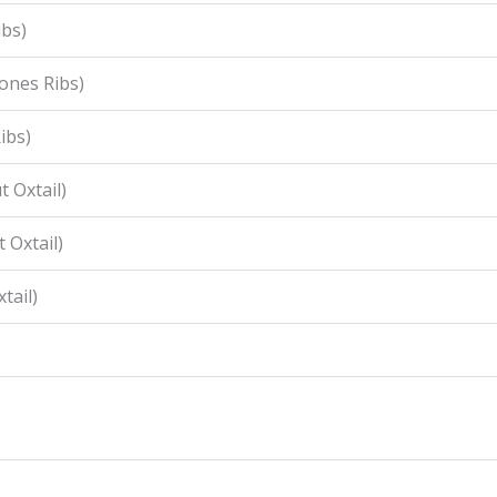
ibs)
ones Ribs)
ibs)
 Oxtail)
 Oxtail)
tail)