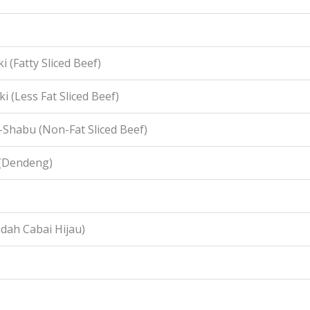
i (Fatty Sliced Beef)
i (Less Fat Sliced Beef)
-Shabu (Non-Fat Sliced Beef)
 (Dendeng)
idah Cabai Hijau)