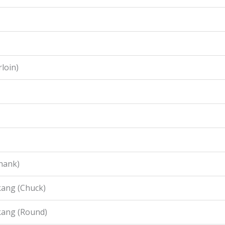
loin)
hank)
ang (Chuck)
kang (Round)