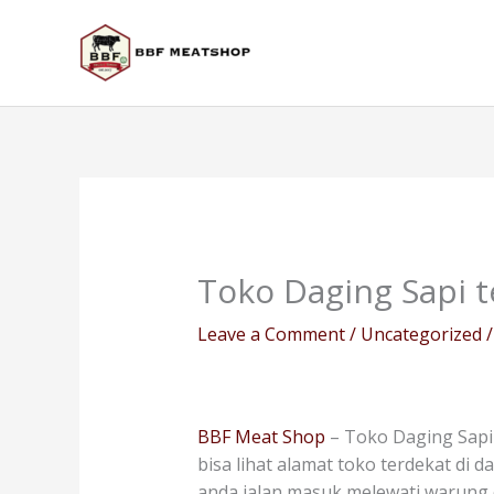
Skip
to
content
Toko Daging Sapi 
Leave a Comment
/
Uncategorized
/
BBF Meat Shop
– Toko Daging Sapi 
bisa lihat alamat toko terdekat di 
anda jalan masuk melewati warung 