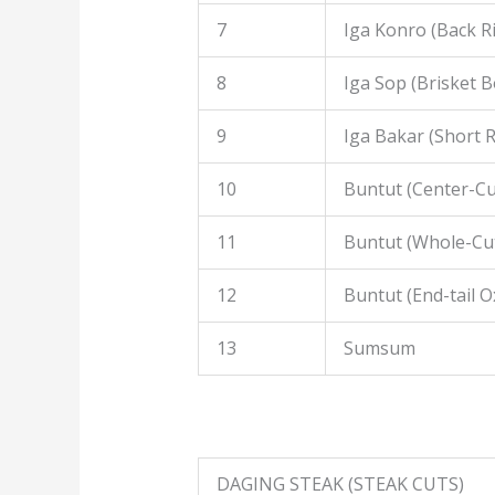
7
Iga Konro (Back R
8
Iga Sop (Brisket B
9
Iga Bakar (Short R
10
Buntut (Center-Cut
11
Buntut (Whole-Cut
12
Buntut (End-tail Ox
13
Sumsum
DAGING STEAK (STEAK CUTS)