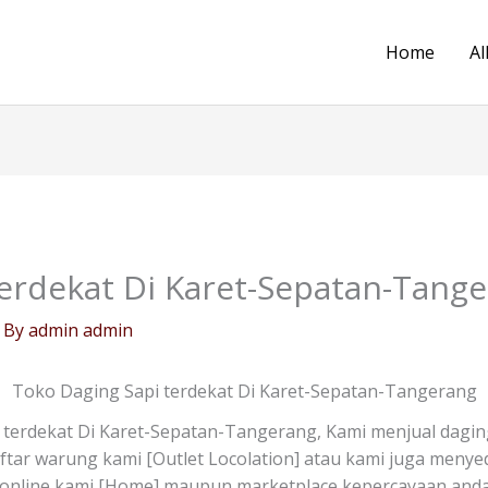
Home
Al
terdekat Di Karet-Sepatan-Tang
 By
admin admin
Toko Daging Sapi terdekat Di Karet-Sepatan-Tangerang
terdekat Di Karet-Sepatan-Tangerang, Kami menjual dagin
daftar warung kami [Outlet Locolation] atau kami juga meny
online kami [Home] maupun marketplace kepercayaan anda 