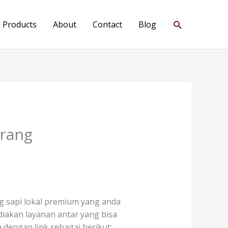
Search
l Products
About
Contact
Blog
erang
g sapi lokal premium yang anda
ediakan layanan antar yang bisa
dengan link sebagai berikut: