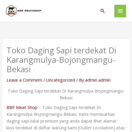
Skip
Main
to
Search
content
Men
Toko Daging Sapi terdekat Di
Karangmulya-Bojongmangu-
Bekasi
Leave a Comment
/
Uncategorized
/ By
admin admin
Toko Daging Sapi terdekat Di Karangmulya-Bojongmangu-
Bekasi
BBF Meat Shop
– Toko Daging Sapi terdekat Di
Karangmulya-Bojongmangu-Bekasi, Kami memasarkan
daging sapi lokal premium yang anda dapat lihat alamat
kios terdekat di daftar warung kami [Outlet Locolation] atau