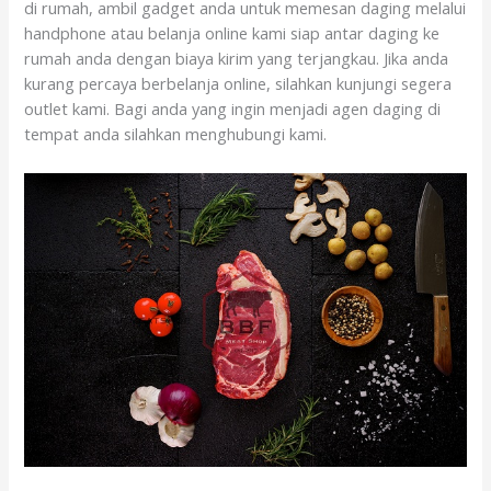
di rumah, ambil gadget anda untuk memesan daging melalui
handphone atau belanja online kami siap antar daging ke
rumah anda dengan biaya kirim yang terjangkau. Jika anda
kurang percaya berbelanja online, silahkan kunjungi segera
outlet kami. Bagi anda yang ingin menjadi agen daging di
tempat anda silahkan menghubungi kami.