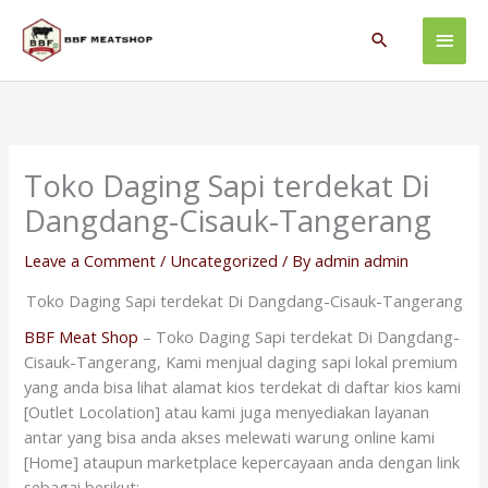
Skip
Main
to
Search
content
Men
Toko Daging Sapi terdekat Di
Dangdang-Cisauk-Tangerang
Leave a Comment
/
Uncategorized
/ By
admin admin
Toko Daging Sapi terdekat Di Dangdang-Cisauk-Tangerang
BBF Meat Shop
– Toko Daging Sapi terdekat Di Dangdang-
Cisauk-Tangerang, Kami menjual daging sapi lokal premium
yang anda bisa lihat alamat kios terdekat di daftar kios kami
[Outlet Locolation] atau kami juga menyediakan layanan
antar yang bisa anda akses melewati warung online kami
[Home] ataupun marketplace kepercayaan anda dengan link
sebagai berikut: