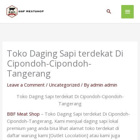
Skip
Main
to
Search
content
Men
Toko Daging Sapi terdekat Di
Cipondoh-Cipondoh-
Tangerang
Leave a Comment
/
Uncategorized
/ By
admin admin
Toko Daging Sapi terdekat Di Cipondoh-Cipondoh-
Tangerang
BBF Meat Shop
– Toko Daging Sapi terdekat Di Cipondoh-
Cipondoh-Tangerang, Kami menjual daging sapi lokal
premium yang anda bisa lihat alamat toko terdekat di
daftar warung kami [Outlet Locolation] atau kami juga