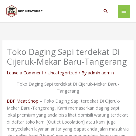
Skip
Main
to
Search
content
Men
Toko Daging Sapi terdekat Di
Cijeruk-Mekar Baru-Tangerang
Leave a Comment
/
Uncategorized
/ By
admin admin
Toko Daging Sapi terdekat Di Cijeruk-Mekar Baru-
Tangerang
BBF Meat Shop
– Toko Daging Sapi terdekat Di Cijeruk-
Mekar Baru-Tangerang, Kami memasarkan daging sapi
lokal premium yang anda bisa lihat domisili warung terdekat
di daftar toko kami [Outlet Locolation] atau kami juga
menyediakan layanan antar yang dapat anda jalan masuk via
kios online kami [Home] maupun marketplace kepercayaan