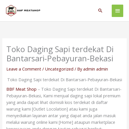
Skip
Main
to
Search
content
Men
Toko Daging Sapi terdekat Di
Bantarsari-Pebayuran-Bekasi
Leave a Comment
/
Uncategorized
/ By
admin admin
Toko Daging Sapi terdekat Di Bantarsari-Pebayuran-Bekasi
BBF Meat Shop
– Toko Daging Sapi terdekat Di Bantarsari-
Pebayuran-Bekasi, Kami menjual daging sapi lokal premium
yang anda dapat lihat domisili kios terdekat di daftar
warung kami [Outlet Locolation] atau kami juga
menyediakan layanan antar yang dapat anda jalan masuk
melalui warung online kami [Home] ataupun marketplace
kepercayaan anda dengan tautan sebagai berikut: