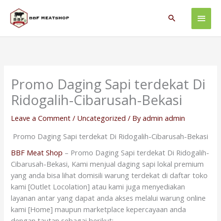
Skip
Main
to
Search
content
Men
Promo Daging Sapi terdekat Di
Ridogalih-Cibarusah-Bekasi
Leave a Comment
/
Uncategorized
/ By
admin admin
Promo Daging Sapi terdekat Di Ridogalih-Cibarusah-Bekasi
BBF Meat Shop
– Promo Daging Sapi terdekat Di Ridogalih-
Cibarusah-Bekasi, Kami menjual daging sapi lokal premium
yang anda bisa lihat domisili warung terdekat di daftar toko
kami [Outlet Locolation] atau kami juga menyediakan
layanan antar yang dapat anda akses melalui warung online
kami [Home] maupun marketplace kepercayaan anda
dengan tautan sebagai berikut: