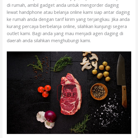
di rumah, ambil gadget anda untuk mengorder daging
lewat handphone atau belanja online kami siap antar daging
ke rumah anda dengan tarif kirim yang terjangkau. Jika anda
kurang percaya berbelanja online, silahkan kunjungi segera
outlet kami. Bagi anda yang mau menjadi agen daging di
daerah anda silahkan menghubungi kami.