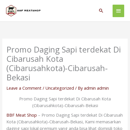
Skip
Main
to
Search
content
Men
Promo Daging Sapi terdekat Di
Cibarusah Kota
(Cibarusahkota)-Cibarusah-
Bekasi
Leave a Comment
/
Uncategorized
/ By
admin admin
Promo Daging Sapi terdekat Di Cibarusah Kota
(Cibarusahkota)-Cibarusah-Bekasi
BBF Meat Shop
– Promo Daging Sapi terdekat Di Cibarusah
Kota (Cibarusahkota)-Cibarusah-Bekasi, Kami memasarkan
daging sapi lokal premium yang anda bisa lihat domisili toko