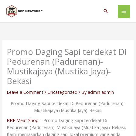
Skip
Main
to
Search
content
Men
Promo Daging Sapi terdekat Di
Pedurenan (Padurenan)-
Mustikajaya (Mustika Jaya)-
Bekasi
Leave a Comment
/
Uncategorized
/ By
admin admin
Promo Daging Sapi terdekat Di Pedurenan (Padurenan)-
Mustikajaya (Mustika Jaya)-Bekasi
BBF Meat Shop
– Promo Daging Sapi terdekat Di
Pedurenan (Padurenan)-Mustikajaya (Mustika Jaya)-Bekasi,
Kami memasarkan daging sapi lokal premium yang anda