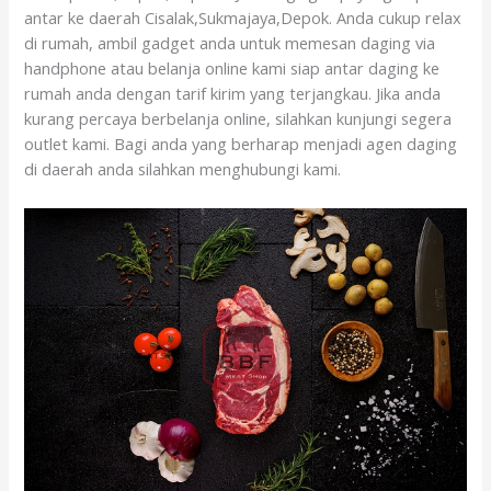
antar ke daerah Cisalak,Sukmajaya,Depok. Anda cukup relax
di rumah, ambil gadget anda untuk memesan daging via
handphone atau belanja online kami siap antar daging ke
rumah anda dengan tarif kirim yang terjangkau. Jika anda
kurang percaya berbelanja online, silahkan kunjungi segera
outlet kami. Bagi anda yang berharap menjadi agen daging
di daerah anda silahkan menghubungi kami.