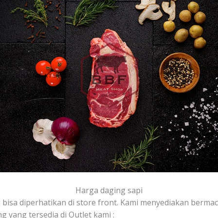
Harga daging sapi
i bisa diperhatikan di store front. Kami menyediakan berma
g yang tersedia di Outlet kami :