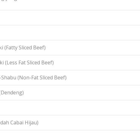
i (Fatty Sliced Beef)
i (Less Fat Sliced Beef)
-Shabu (Non-Fat Sliced Beef)
 (Dendeng)
idah Cabai Hijau)