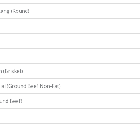
kang (Round)
 (Brisket)
ial (Ground Beef Non-Fat)
ound Beef)