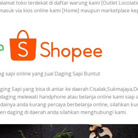
 alamat toko terdekat di daftar warung kami [Outlet Locola
n masuk via kios online kami [Home] maupun marketplace ke
ng sapi online yang Jual Daging Sapi Buntut
ing Sapi yang bisa di antar ke daerah Cisalak,Sukmajaya,D
aging melewati handphone atau belanja online kami siap 
ndainya anda kurang percaya berbelanja online, silahkan kun
en daging di daerah anda silahkan menghubungi kami.