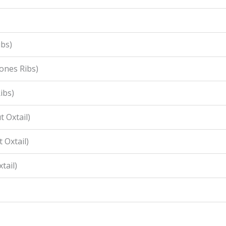
ibs)
ones Ribs)
ibs)
 Oxtail)
 Oxtail)
tail)