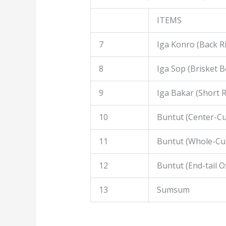
ITEMS
7
Iga Konro (Back R
8
Iga Sop (Brisket B
9
Iga Bakar (Short R
10
Buntut (Center-Cut
11
Buntut (Whole-Cut
12
Buntut (End-tail Ox
13
Sumsum