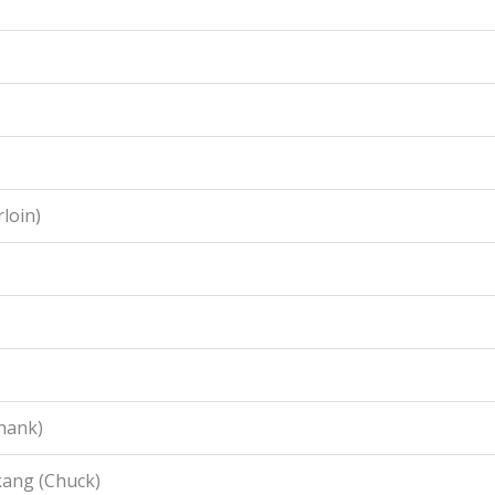
loin)
hank)
ang (Chuck)