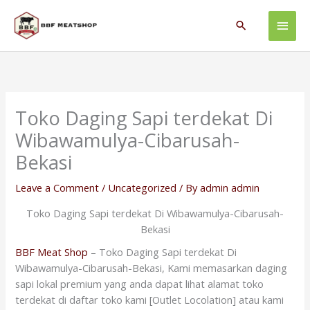
Skip
Main
to
Search
content
Men
Toko Daging Sapi terdekat Di
Wibawamulya-Cibarusah-
Bekasi
Leave a Comment
/
Uncategorized
/ By
admin admin
Toko Daging Sapi terdekat Di Wibawamulya-Cibarusah-
Bekasi
BBF Meat Shop
– Toko Daging Sapi terdekat Di
Wibawamulya-Cibarusah-Bekasi, Kami memasarkan daging
sapi lokal premium yang anda dapat lihat alamat toko
terdekat di daftar toko kami [Outlet Locolation] atau kami