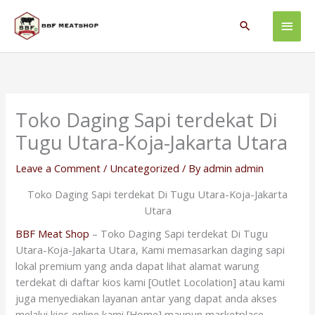
Skip
Main
to
Search
content
Men
Toko Daging Sapi terdekat Di
Tugu Utara-Koja-Jakarta Utara
Leave a Comment
/
Uncategorized
/ By
admin admin
Toko Daging Sapi terdekat Di Tugu Utara-Koja-Jakarta
Utara
BBF Meat Shop
– Toko Daging Sapi terdekat Di Tugu
Utara-Koja-Jakarta Utara, Kami memasarkan daging sapi
lokal premium yang anda dapat lihat alamat warung
terdekat di daftar kios kami [Outlet Locolation] atau kami
juga menyediakan layanan antar yang dapat anda akses
melalui kios online kami [Home] maupun marketplace