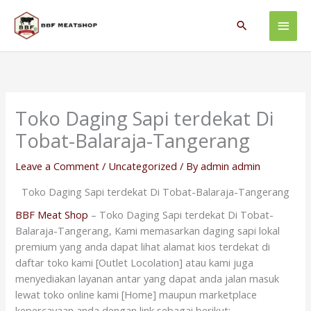
Skip
Main
to
Search
content
Men
Toko Daging Sapi terdekat Di
Tobat-Balaraja-Tangerang
Leave a Comment
/
Uncategorized
/ By
admin admin
Toko Daging Sapi terdekat Di Tobat-Balaraja-Tangerang
BBF Meat Shop
– Toko Daging Sapi terdekat Di Tobat-
Balaraja-Tangerang, Kami memasarkan daging sapi lokal
premium yang anda dapat lihat alamat kios terdekat di
daftar toko kami [Outlet Locolation] atau kami juga
menyediakan layanan antar yang dapat anda jalan masuk
lewat toko online kami [Home] maupun marketplace
kepercayaan anda dengan link sebagai berikut: