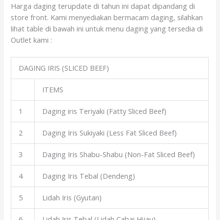
Harga daging terupdate di tahun ini dapat dipandang di
store front. Kami menyediakan bermacam daging, silahkan
lihat table di bawah ini untuk menu daging yang tersedia di
Outlet kami :
DAGING IRIS (SLICED BEEF)
ITEMS
1
Daging iris Teriyaki (Fatty Sliced Beef)
2
Daging Iris Sukiyaki (Less Fat Sliced Beef)
3
Daging Iris Shabu-Shabu (Non-Fat Sliced Beef)
4
Daging Iris Tebal (Dendeng)
5
Lidah Iris (Gyutan)
6
Lidah Iris Tebal (Lidah Cabai Hijau)