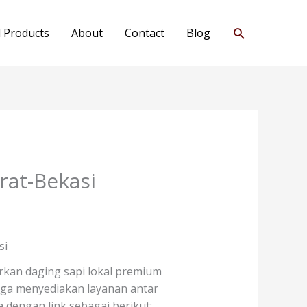
Search
l Products
About
Contact
Blog
rat-Bekasi
si
rkan daging sapi lokal premium
 juga menyediakan layanan antar
dengan link sebagai berikut: