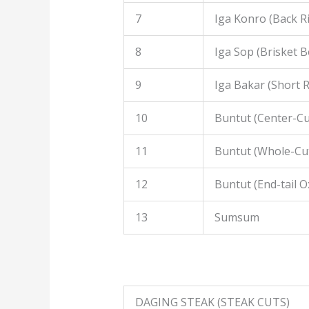
7
Iga Konro (Back R
8
Iga Sop (Brisket B
9
Iga Bakar (Short R
10
Buntut (Center-Cut
11
Buntut (Whole-Cut
12
Buntut (End-tail Ox
13
Sumsum
DAGING STEAK (STEAK CUTS)