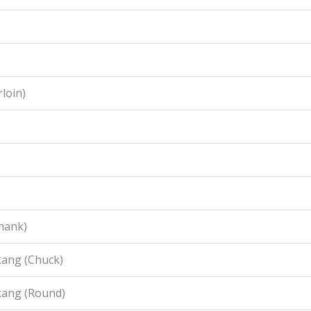
loin)
hank)
ang (Chuck)
kang (Round)