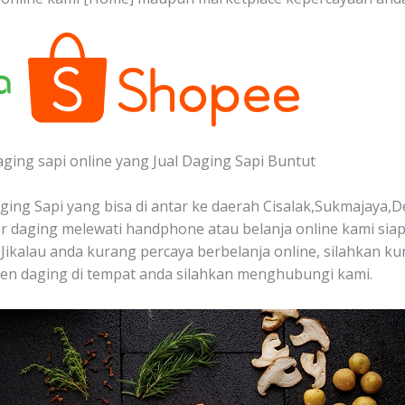
aging sapi online yang Jual Daging Sapi Buntut
ing Sapi yang bisa di antar ke daerah Cisalak,Sukmajaya,D
 daging melewati handphone atau belanja online kami sia
 Jikalau anda kurang percaya berbelanja online, silahkan ku
en daging di tempat anda silahkan menghubungi kami.