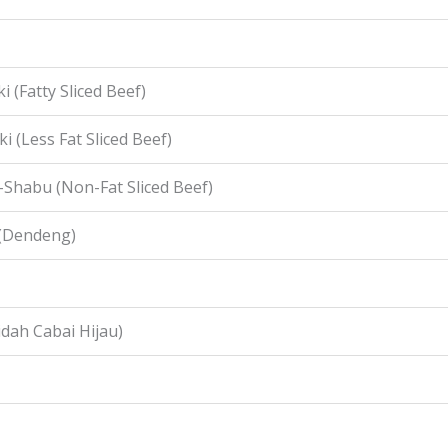
i (Fatty Sliced Beef)
i (Less Fat Sliced Beef)
-Shabu (Non-Fat Sliced Beef)
 (Dendeng)
idah Cabai Hijau)