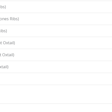
ibs)
ones Ribs)
ibs)
 Oxtail)
 Oxtail)
tail)