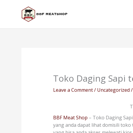
Skip
to
content
Toko Daging Sapi t
Leave a Comment
/
Uncategorized
/
T
BBF Meat Shop
– Toko Daging Sapi 
yang anda dapat lihat domisili toko
yang bisa anda akses melewati kio