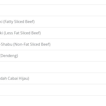
i (Fatty Sliced Beef)
i (Less Fat Sliced Beef)
-Shabu (Non-Fat Sliced Beef)
 (Dendeng)
idah Cabai Hijau)