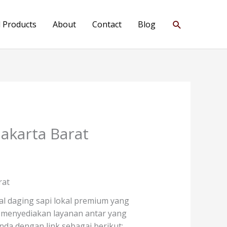
Search
l Products
About
Contact
Blog
Jakarta Barat
rat
al daging sapi lokal premium yang
ga menyediakan layanan antar yang
da dengan link sebagai berikut: