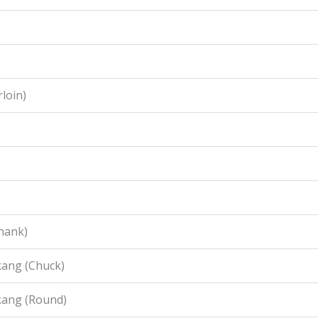
loin)
hank)
ang (Chuck)
kang (Round)