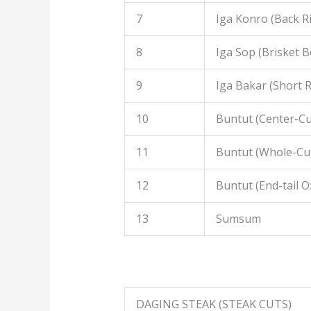
7
Iga Konro (Back R
8
Iga Sop (Brisket B
9
Iga Bakar (Short R
10
Buntut (Center-Cut
11
Buntut (Whole-Cut
12
Buntut (End-tail Ox
13
Sumsum
DAGING STEAK (STEAK CUTS)