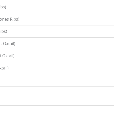
ibs)
ones Ribs)
ibs)
 Oxtail)
 Oxtail)
tail)