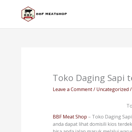
Skip
to
content
Toko Daging Sapi te
Leave a Comment
/
Uncategorized
/
To
BBF Meat Shop
– Toko Daging Sapi 
anda dapat lihat domisili kios terd
bisa anda jalan masuk melalui war