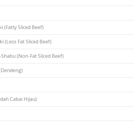
i (Fatty Sliced Beef)
i (Less Fat Sliced Beef)
-Shabu (Non-Fat Sliced Beef)
 (Dendeng)
idah Cabai Hijau)