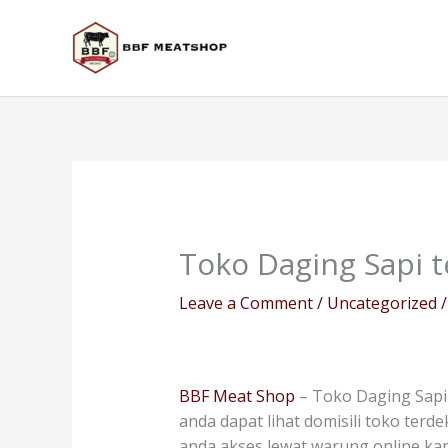
Skip
to
content
Toko Daging Sapi 
Leave a Comment
/
Uncategorized
/
BBF Meat Shop
– Toko Daging Sapi
anda dapat lihat domisili toko terd
anda akses lewat warung online ka