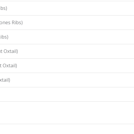
ibs)
ones Ribs)
ibs)
 Oxtail)
 Oxtail)
tail)