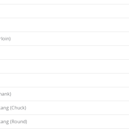
loin)
hank)
ang (Chuck)
kang (Round)