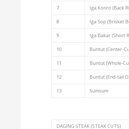
7
Iga Konro (Back R
8
Iga Sop (Brisket B
9
Iga Bakar (Short R
10
Buntut (Center-Cut
11
Buntut (Whole-Cut
12
Buntut (End-tail Ox
13
Sumsum
DAGING STEAK (STEAK CUTS)