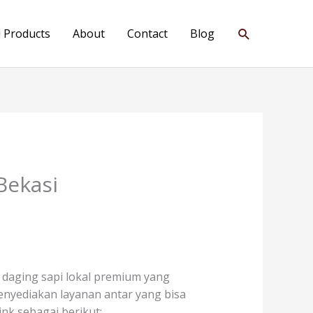
Search
l Products
About
Contact
Blog
Bekasi
daging sapi lokal premium yang
 menyediakan layanan antar yang bisa
nk sebagai berikut: