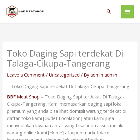
Skip
Main
to
Search
content
Men
Toko Daging Sapi terdekat Di
Talaga-Cikupa-Tangerang
Leave a Comment
/
Uncategorized
/ By
admin admin
Toko Daging Sapi terdekat Di Talaga-Cikupa-Tangerang
BBF Meat Shop
– Toko Daging Sapi terdekat Di Talaga-
Cikupa-Tangerang, Kami memasarkan daging sapi lokal
premium yang anda bisa lihat domisili warung terdekat di
daftar toko kami [Outlet Locolation] atau kami juga
menyediakan layanan antar yang bisa anda akses melalui
warung online kami [Home] ataupun marketplace
kepercayaan anda dengan link sebagai berikut: