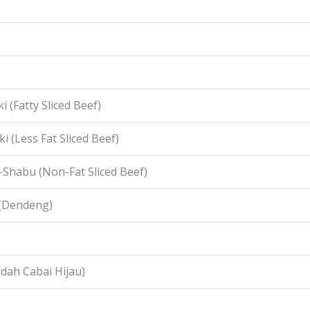
i (Fatty Sliced Beef)
i (Less Fat Sliced Beef)
-Shabu (Non-Fat Sliced Beef)
 (Dendeng)
idah Cabai Hijau)