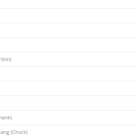
loin)
hank)
ang (Chuck)