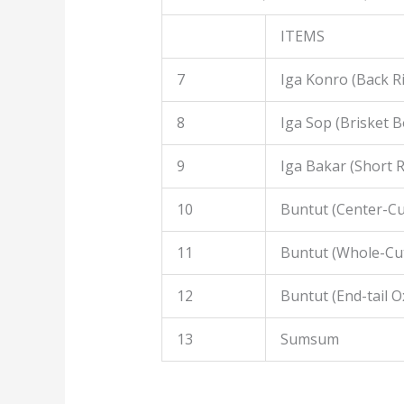
ITEMS
7
Iga Konro (Back R
8
Iga Sop (Brisket B
9
Iga Bakar (Short R
10
Buntut (Center-Cut
11
Buntut (Whole-Cut
12
Buntut (End-tail Ox
13
Sumsum