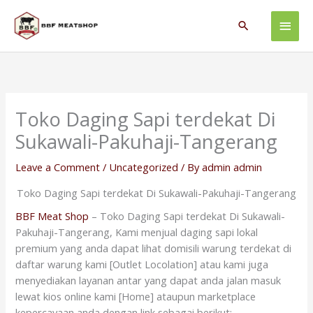
Skip
Main
to
Search
content
Men
Toko Daging Sapi terdekat Di
Sukawali-Pakuhaji-Tangerang
Leave a Comment
/
Uncategorized
/ By
admin admin
Toko Daging Sapi terdekat Di Sukawali-Pakuhaji-Tangerang
BBF Meat Shop
– Toko Daging Sapi terdekat Di Sukawali-
Pakuhaji-Tangerang, Kami menjual daging sapi lokal
premium yang anda dapat lihat domisili warung terdekat di
daftar warung kami [Outlet Locolation] atau kami juga
menyediakan layanan antar yang dapat anda jalan masuk
lewat kios online kami [Home] ataupun marketplace
kepercayaan anda dengan link sebagai berikut: