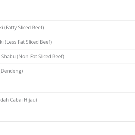
i (Fatty Sliced Beef)
i (Less Fat Sliced Beef)
-Shabu (Non-Fat Sliced Beef)
 (Dendeng)
idah Cabai Hijau)