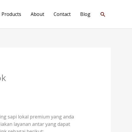
Search
l Products
About
Contact
Blog
ok
ng sapi lokal premium yang anda
ediakan layanan antar yang dapat
nk sebagai berikut: