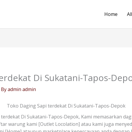
Home
Al
terdekat Di Sukatani-Tapos-Dep
 By
admin admin
Toko Daging Sapi terdekat Di Sukatani-Tapos-Depok
 terdekat Di Sukatani-Tapos-Depok, Kami memasarkan dagi
daftar warung kami [Outlet Locolation] atau kami juga meny
ami [Home] ataupun marketplace kepercayaan anda dengan li