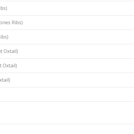
ibs)
ones Ribs)
ibs)
 Oxtail)
 Oxtail)
tail)