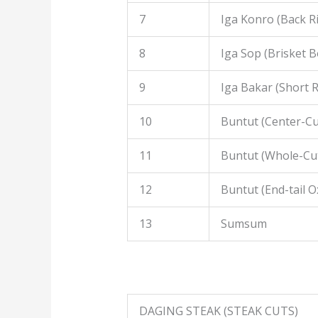
7
Iga Konro (Back R
8
Iga Sop (Brisket B
9
Iga Bakar (Short R
10
Buntut (Center-Cut
11
Buntut (Whole-Cut
12
Buntut (End-tail Ox
13
Sumsum
DAGING STEAK (STEAK CUTS)