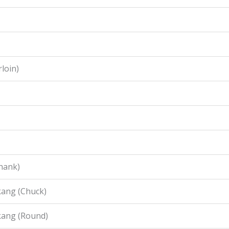
loin)
hank)
ang (Chuck)
kang (Round)