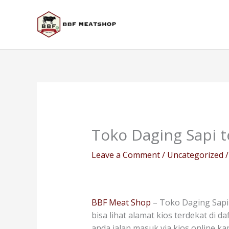
Skip
to
content
Toko Daging Sapi 
Leave a Comment
/
Uncategorized
/
BBF Meat Shop
– Toko Daging Sapi
bisa lihat alamat kios terdekat di 
anda jalan masuk via kios online k