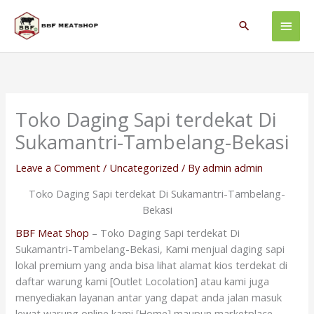
Skip
Main
to
Search
content
Men
Toko Daging Sapi terdekat Di
Sukamantri-Tambelang-Bekasi
Leave a Comment
/
Uncategorized
/ By
admin admin
Toko Daging Sapi terdekat Di Sukamantri-Tambelang-
Bekasi
BBF Meat Shop
– Toko Daging Sapi terdekat Di
Sukamantri-Tambelang-Bekasi, Kami menjual daging sapi
lokal premium yang anda bisa lihat alamat kios terdekat di
daftar warung kami [Outlet Locolation] atau kami juga
menyediakan layanan antar yang dapat anda jalan masuk
lewat warung online kami [Home] maupun marketplace