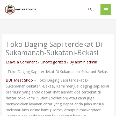
Skip
Main
to
Search
content
Men
Toko Daging Sapi terdekat Di
Sukamanah-Sukatani-Bekasi
Leave a Comment
/
Uncategorized
/ By
admin admin
Toko Daging Sapi terdekat Di Sukamanah-Sukatani-Bekasi
BBF Meat Shop
– Toko Daging Sapi terdekat Di
Sukamanah-Sukatani-Bekasi, Kami menjual daging sapi lokal
premium yang anda dapat lihat alamat kios terdekat di
daftar toko kami [Outlet Locolation] atau kami juga
menyediakan layanan antar yang dapat anda jalan masuk
melewati kios online kami [Home] ataupun marketplace
kepercayaan anda dengan link sebagai berikut: