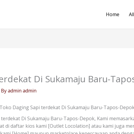
Home
Al
terdekat Di Sukamaju Baru-Tap
 By
admin admin
Toko Daging Sapi terdekat Di Sukamaju Baru-Tapos-Depo
 terdekat Di Sukamaju Baru-Tapos-Depok, Kami memasarka
at di daftar kios kami [Outlet Locolation] atau kami juga 
e kami [Home] maupun marketplace kepercayaan anda dengan