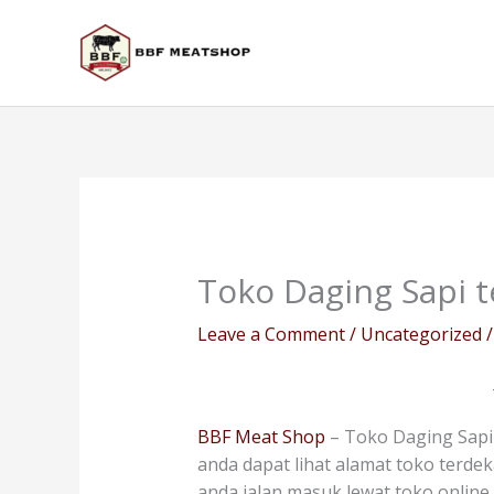
Skip
to
content
Toko Daging Sapi 
Leave a Comment
/
Uncategorized
/
BBF Meat Shop
– Toko Daging Sapi
anda dapat lihat alamat toko terdek
anda jalan masuk lewat toko onlin