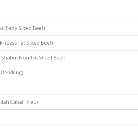
i (Fatty Sliced Beef)
i (Less Fat Sliced Beef)
-Shabu (Non-Fat Sliced Beef)
 (Dendeng)
idah Cabai Hijau)