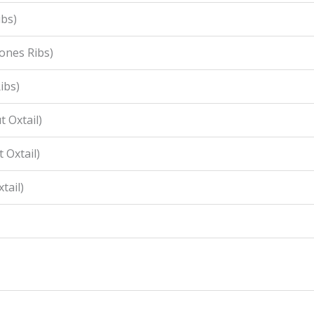
ibs)
ones Ribs)
ibs)
 Oxtail)
 Oxtail)
tail)