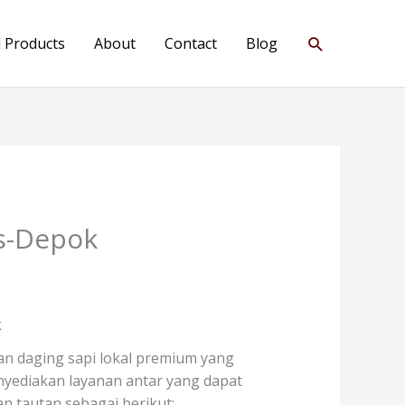
Search
l Products
About
Contact
Blog
os-Depok
k
n daging sapi lokal premium yang
menyediakan layanan antar yang dapat
 tautan sebagai berikut: