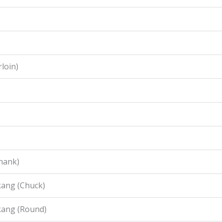
loin)
hank)
ang (Chuck)
kang (Round)