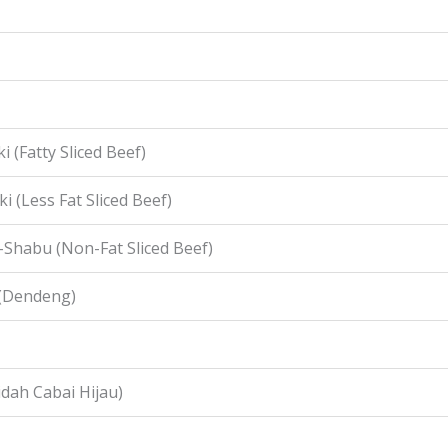
i (Fatty Sliced Beef)
i (Less Fat Sliced Beef)
-Shabu (Non-Fat Sliced Beef)
 (Dendeng)
idah Cabai Hijau)