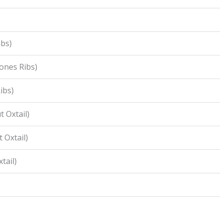
ibs)
ones Ribs)
ibs)
 Oxtail)
 Oxtail)
tail)