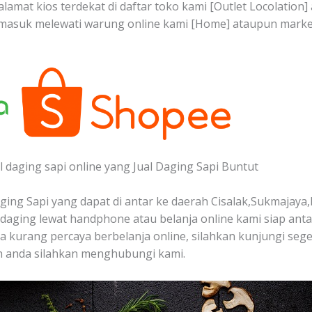
alamat kios terdekat di daftar toko kami [Outlet Locolation
n masuk melewati warung online kami [Home] ataupun mark
 daging sapi online yang Jual Daging Sapi Buntut
ing Sapi yang dapat di antar ke daerah Cisalak,Sukmajaya,
aging lewat handphone atau belanja online kami siap ant
nda kurang percaya berbelanja online, silahkan kunjungi seg
ah anda silahkan menghubungi kami.