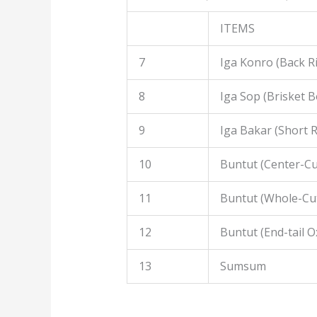
ITEMS
7
Iga Konro (Back R
8
Iga Sop (Brisket B
9
Iga Bakar (Short R
10
Buntut (Center-Cut
11
Buntut (Whole-Cut
12
Buntut (End-tail Ox
13
Sumsum