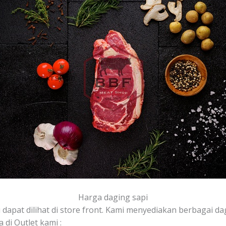
Harga daging sapi
 dapat dilihat di store front. Kami menyediakan berbagai dag
 di Outlet kami :