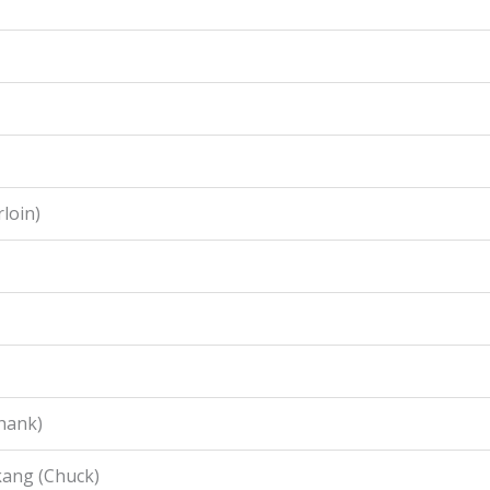
loin)
hank)
ang (Chuck)