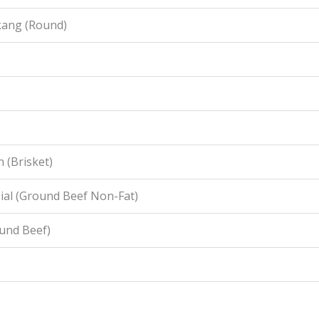
kang (Round)
 (Brisket)
ial (Ground Beef Non-Fat)
ound Beef)