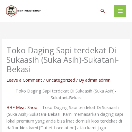
Skip
Main
to
Search
content
Men
Toko Daging Sapi terdekat Di
Sukaasih (Suka Asih)-Sukatani-
Bekasi
Leave a Comment
/
Uncategorized
/ By
admin admin
Toko Daging Sapi terdekat Di Sukaasih (Suka Asih)-
Sukatani-Bekasi
BBF Meat Shop
– Toko Daging Sapi terdekat Di Sukaasih
(Suka Asih)-Sukatani-Bekasi, Kami memasarkan daging sapi
lokal premium yang anda bisa lihat domisili kios terdekat di
daftar kios kami [Outlet Locolation] atau kami juga