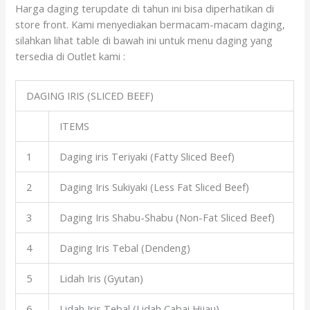
Harga daging terupdate di tahun ini bisa diperhatikan di
store front. Kami menyediakan bermacam-macam daging,
silahkan lihat table di bawah ini untuk menu daging yang
tersedia di Outlet kami :
DAGING IRIS (SLICED BEEF)
ITEMS
1
Daging iris Teriyaki (Fatty Sliced Beef)
2
Daging Iris Sukiyaki (Less Fat Sliced Beef)
3
Daging Iris Shabu-Shabu (Non-Fat Sliced Beef)
4
Daging Iris Tebal (Dendeng)
5
Lidah Iris (Gyutan)
6
Lidah Iris Tebal (Lidah Cabai Hijau)