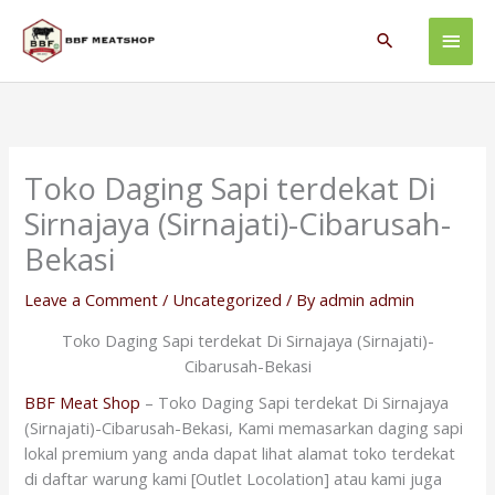
Skip
Main
to
Search
content
Men
Toko Daging Sapi terdekat Di
Sirnajaya (Sirnajati)-Cibarusah-
Bekasi
Leave a Comment
/
Uncategorized
/ By
admin admin
Toko Daging Sapi terdekat Di Sirnajaya (Sirnajati)-
Cibarusah-Bekasi
BBF Meat Shop
– Toko Daging Sapi terdekat Di Sirnajaya
(Sirnajati)-Cibarusah-Bekasi, Kami memasarkan daging sapi
lokal premium yang anda dapat lihat alamat toko terdekat
di daftar warung kami [Outlet Locolation] atau kami juga